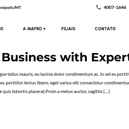
4007-1646
donópolis/MT
IO
A MAFRO
FILIAIS
CONTATO
Business with Exper
e tellus mauris, eu lacinia dolor condimentum ac. In vel ex porttit
nec porttitor lectus libero, eget varius elit consectetur condimen
 quis lobortis placerat,Proin a metus auctor, sagittis […]