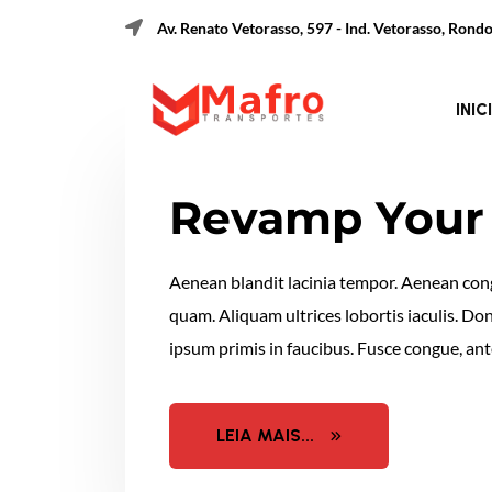
Av. Renato Vetorasso, 597 - Ind. Vetorasso, Ron
INIC
Revamp Your 
Aenean blandit lacinia tempor. Aenean congu
quam. Aliquam ultrices lobortis iaculis. Do
ipsum primis in faucibus. Fusce congue, ante
LEIA MAIS...