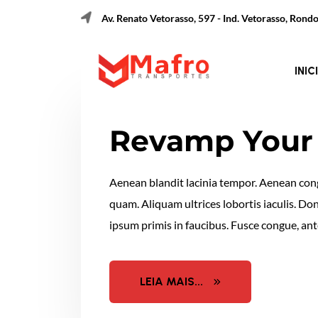
Av. Renato Vetorasso, 597 - Ind. Vetorasso, Ron
INIC
Revamp Your 
Aenean blandit lacinia tempor. Aenean congu
quam. Aliquam ultrices lobortis iaculis. Do
ipsum primis in faucibus. Fusce congue, ante
LEIA MAIS...