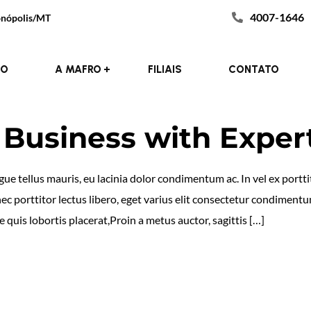
4007-1646
donópolis/MT
IO
A MAFRO
FILIAIS
CONTATO
Business with Exper
e tellus mauris, eu lacinia dolor condimentum ac. In vel ex porttit
nec porttitor lectus libero, eget varius elit consectetur condimen
 quis lobortis placerat,Proin a metus auctor, sagittis […]